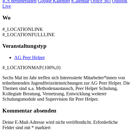
ICS herunterladen
Google Kalender
iCalendar
Office 365
Outlook
Live
Wo
#_LOCATIONLINK
#_LOCATIONFULLLINE
Veranstaltungstyp
AG Peer Helper
#_LOCATIONMAP{100%,0}
Sechs Mal im Jahr treffen sich Interessierte Mitarbeiter*innen von
teilnehmenden Jugendfreizeiteinrichtungen zur AG Peer Helper. Die
Themen sind u.a. Methodenaustausch, Peer Helper Schulung,
Kollegiale Beratung, Vernetzung, Entwicklung weiterer
Schulungsmodule und Supervision für Peer Helper.
Kommentar absenden
Deine E-Mail-Adresse wird nicht veröffentlicht.
Erforderliche
Felder sind mit
*
markiert