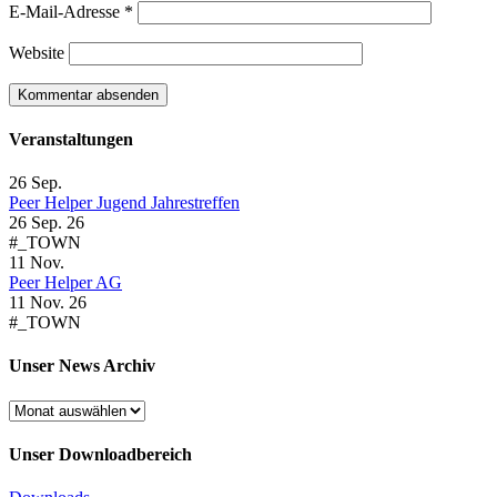
E-Mail-Adresse
*
Website
Veranstaltungen
26
Sep.
Peer Helper Jugend Jahrestreffen
26 Sep. 26
#_TOWN
11
Nov.
Peer Helper AG
11 Nov. 26
#_TOWN
Unser News Archiv
Unser
News
Archiv
Unser Downloadbereich