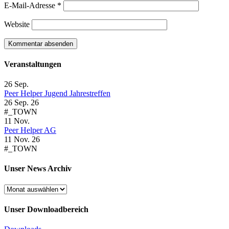
E-Mail-Adresse
*
Website
Veranstaltungen
26
Sep.
Peer Helper Jugend Jahrestreffen
26 Sep. 26
#_TOWN
11
Nov.
Peer Helper AG
11 Nov. 26
#_TOWN
Unser News Archiv
Unser
News
Archiv
Unser Downloadbereich